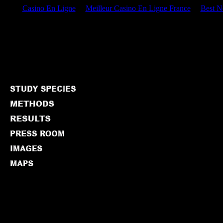
Casino En Ligne
Meilleur Casino En Ligne France
Best N