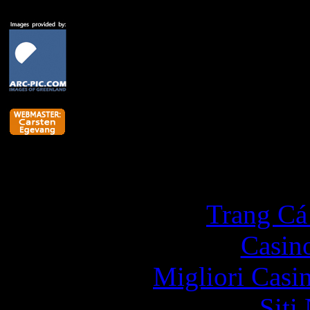
Inspir
Trang Cá
Casin
Migliori Casi
Siti